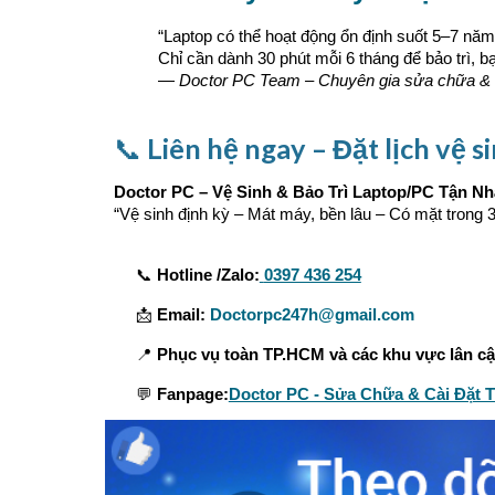
“Laptop có thể hoạt động ổn định suốt 5–7 năm
Chỉ cần dành 30 phút mỗi 6 tháng để bảo trì, b
—
Doctor PC Team – Chuyên gia sửa chữa & bả
📞
Liên hệ ngay – Đặt lịch vệ s
Doctor PC – Vệ Sinh & Bảo Trì Laptop/PC Tận Nh
“Vệ sinh định kỳ – Mát máy, bền lâu – Có mặt trong 
📞
Hotline /Zalo:
0397 436 254
📩
Email:
Doctorpc247h@gmail.com
📍
Phục vụ toàn TP.HCM và các khu vực lân c
💬
Fanpage:
Doctor PC - Sửa Chữa & Cài Đặt 