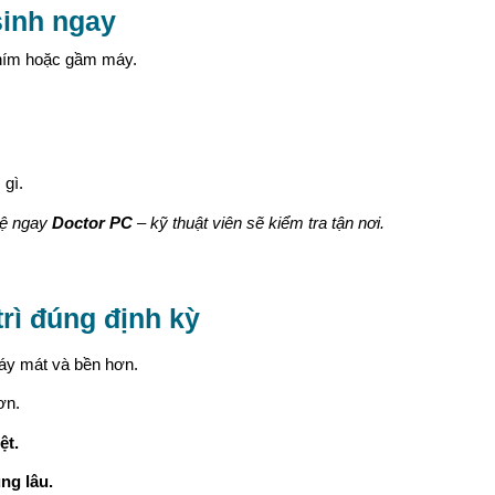
sinh ngay
phím hoặc gầm máy.
 gì.
hệ ngay
Doctor PC
– kỹ thuật viên sẽ kiểm tra tận nơi.
trì đúng định kỳ
máy mát và bền hơn.
ơn.
ệt.
ng lâu.