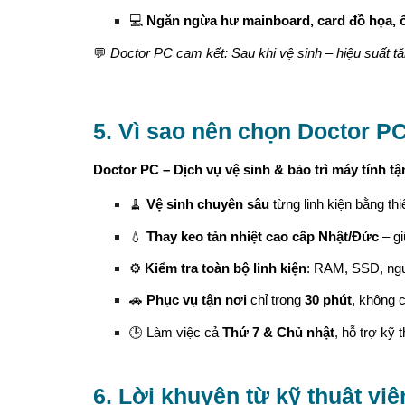
💻
Ngăn ngừa hư mainboard, card đồ họa, 
💬
Doctor PC cam kết: Sau khi vệ sinh – hiệu suất
5. Vì sao nên chọn Doctor PC
Doctor PC – Dịch vụ vệ sinh & bảo trì máy tính tậ
🧹
Vệ sinh chuyên sâu
từng linh kiện bằng thi
💧
Thay keo tản nhiệt cao cấp Nhật/Đức
– gi
⚙️
Kiểm tra toàn bộ linh kiện
: RAM, SSD, nguồ
🚗
Phục vụ tận nơi
chỉ trong
30 phút
, không 
🕒 Làm việc cả
Thứ 7 & Chủ nhật
, hỗ trợ kỹ 
6. Lời khuyên từ kỹ thuật vi