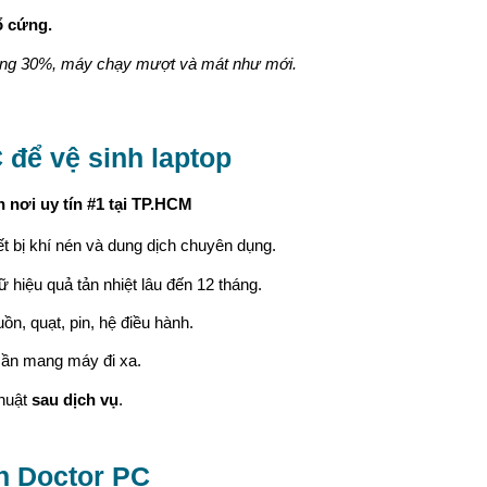
ổ cứng.
 tăng 30%, máy chạy mượt và mát như mới.
 để vệ sinh laptop
n nơi uy tín #1 tại TP.HCM
ết bị khí nén và dung dịch chuyên dụng.
ữ hiệu quả tản nhiệt lâu đến 12 tháng.
n, quạt, pin, hệ điều hành.
cần mang máy đi xa.
thuật
sau dịch vụ
.
ên Doctor PC