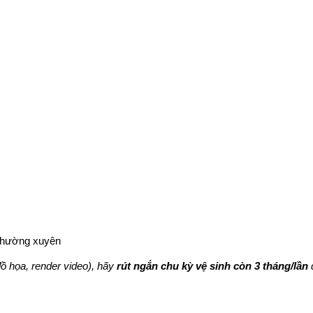
 thường xuyên
ồ họa, render video), hãy
rút ngắn chu kỳ vệ sinh còn 3 tháng/lần
đ