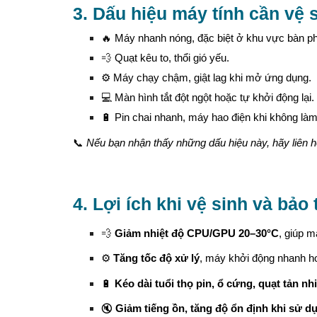
3. Dấu hiệu máy tính cần vệ 
🔥 Máy nhanh nóng, đặc biệt ở khu vực bàn 
💨 Quạt kêu to, thổi gió yếu.
⚙️ Máy chạy chậm, giật lag khi mở ứng dụng.
💻 Màn hình tắt đột ngột hoặc tự khởi động lại.
🔋 Pin chai nhanh, máy hao điện khi không làm
📞
Nếu bạn nhận thấy những dấu hiệu này, hãy liên 
4. Lợi ích khi vệ sinh và bảo 
💨
Giảm nhiệt độ CPU/GPU 20–30°C
, giúp 
⚙️
Tăng tốc độ xử lý
, máy khởi động nhanh h
🔋
Kéo dài tuổi thọ pin, ổ cứng, quạt tản nhi
🔇
Giảm tiếng ồn, tăng độ ổn định khi sử dụ