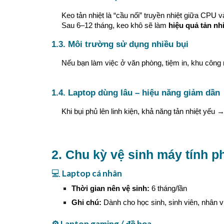
Keo tản nhiệt là “cầu nối” truyền nhiệt giữa CPU v
Sau 6–12 tháng, keo khô sẽ làm
hiệu quả tản nh
1.3. Môi trường sử dụng nhiều bụi
Nếu bạn làm việc ở văn phòng, tiệm in, khu công
1.4. Laptop dùng lâu – hiệu năng giảm dần
Khi bụi phủ lên linh kiện, khả năng tản nhiệt yế
2. Chu kỳ vệ sinh máy tính 
💻
Laptop cá nhân
Thời gian nên vệ sinh:
6 tháng/lần
Ghi chú:
Dành cho học sinh, sinh viên, nhân 
⚙️ Laptop gaming / đồ họa