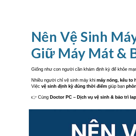
Sk
Nên Vệ Sinh Máy
Giữ Máy Mát & 
Giống như con người cần khám định kỳ để khỏe mạ
Nhiều người chỉ vệ sinh máy khi
máy nóng, kêu to 
Việc
vệ sinh định kỳ đúng thời điểm
giúp bạn
phòn
👉 Cùng
Doctor PC – Dịch vụ vệ sinh & bảo trì l