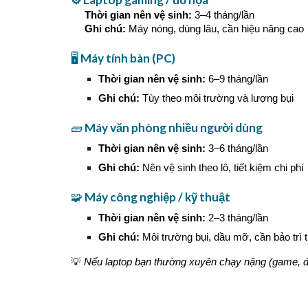
Thời gian nên vệ sinh:
3–4 tháng/lần
Ghi chú:
Máy nóng, dùng lâu, cần hiệu năng cao
🖥️
Máy tính bàn (PC)
Thời gian nên vệ sinh:
6–9 tháng/lần
Ghi chú:
Tùy theo môi trường và lượng bụi
🧱
Máy văn phòng nhiều người dùng
Thời gian nên vệ sinh:
3–6 tháng/lần
Ghi chú:
Nên vệ sinh theo lô, tiết kiệm chi phí
🧩
Máy công nghiệp / kỹ thuật
Thời gian nên vệ sinh:
2–3 tháng/lần
Ghi chú:
Môi trường bụi, dầu mỡ, cần bảo trì
💡
Nếu laptop bạn thường xuyên chạy nặng (game, đ