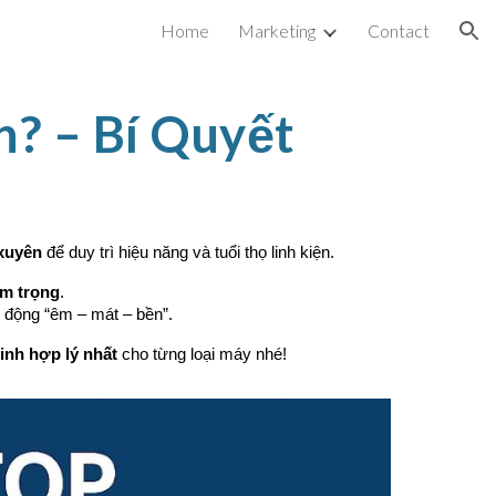
Home
Marketing
Contact
ion
n? – Bí Quyết
 xuyên
để duy trì hiệu năng và tuổi thọ linh kiện.
êm trọng
.
t động “êm – mát – bền”.
inh hợp lý nhất
cho từng loại máy nhé!