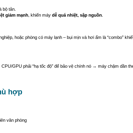
à bộ tản.
iệt giảm mạnh
, khiến máy
dễ quá nhiệt, sập nguồn
.
 nghiệp, hoặc phòng có máy lạnh – bụi mịn và hơi ẩm là “combo” kh
u → CPU/GPU phải “hạ tốc độ” để bảo vệ chính nó → máy chậm dần the
phù hợp
viên văn phòng