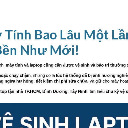
ip to main content
Skip to navigat
 Tính Bao Lâu Một Lầ
Bền Như Mới!
nh,
máy tính và laptop cũng cần được vệ sinh và bảo trì thường
hoặc chạy chậm
, nhưng đó là
lúc hệ thống đã bị ảnh hưởng nghi
g ngừa hư hỏng, tiết kiệm chi phí sửa chữa
, và giữ cho máy hoạ
aptop tận nhà TP.HCM, Bình Dương, Tây Ninh
, tìm hiểu
chu kỳ vệ s