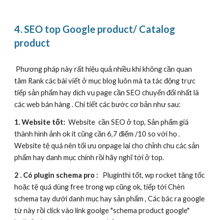
4. SEO top Google product/ Catalog
product
Phương pháp này rất hiệu quả nhiều khi không cần quan
tâm Rank các bài viết ở mục blog luôn mà ta tác động trực
tiếp sản phẩm hay dịch vụ page cần SEO chuyển đổi nhất là
các web bán hàng . Chi tiết các bước cơ bản như sau:
1. Website tốt:
Website cần SEO ở top, Sản phẩm giá
thành hình ảnh ok ít cũng cần 6,7 điểm /10 so với họ .
Website tệ quá nên tối ưu onpage lại cho chỉnh chu các sản
phẩm hay danh mục chính rồi hãy nghĩ tới ở top.
2 . Có plugin schema pro :
P
lugin
thì tốt, wp rocket tăng tốc
hoặc tệ quá dùng free trong wp cũng ok, tiếp tới Chèn
schema tay dưới danh mục hay sản phẩm , Các bác ra google
từ này rồi click vào link goolge "schema product google"